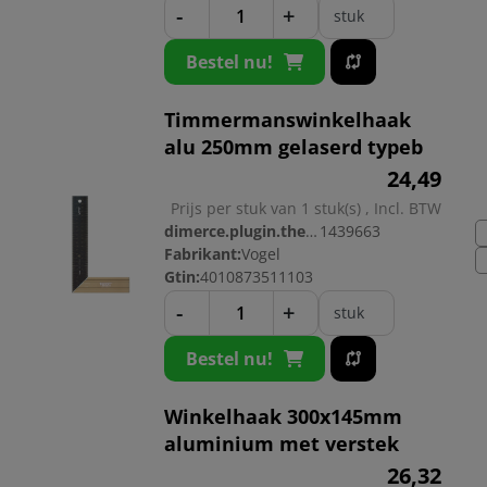
-
+
stuk
Bestel nu!
Timmermanswinkelhaak
alu 250mm gelaserd typeb
24,
49
Prijs per stuk van 1 stuk(s) , Incl. BTW
dimerce.plugin.theme.productnr:
1439663
Fabrikant:
Vogel
Gtin:
4010873511103
-
+
stuk
Bestel nu!
Winkelhaak 300x145mm
aluminium met verstek
26,
32