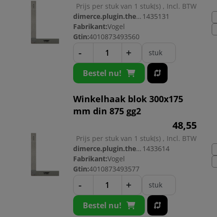
Prijs per stuk van 1 stuk(s) , Incl. BTW
dimerce.plugin.theme.productnr:
1435131
Fabrikant:
Vogel
Gtin:
4010873493560
-
+
stuk
Bestel nu!
Winkelhaak blok 300x175
mm din 875 gg2
48,
55
Prijs per stuk van 1 stuk(s) , Incl. BTW
dimerce.plugin.theme.productnr:
1433614
Fabrikant:
Vogel
Gtin:
4010873493577
-
+
stuk
Bestel nu!