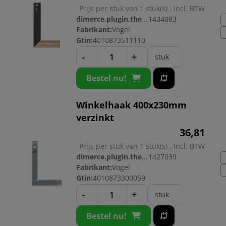
Prijs per stuk van 1 stuk(s) , Incl. BTW
dimerce.plugin.theme.productnr:
1434083
Fabrikant:
Vogel
Gtin:
4010873511110
-
+
stuk
Bestel nu!
Winkelhaak 400x230mm
verzinkt
36,
81
Prijs per stuk van 1 stuk(s) , Incl. BTW
dimerce.plugin.theme.productnr:
1427039
Fabrikant:
Vogel
Gtin:
4010873300059
-
+
stuk
Bestel nu!