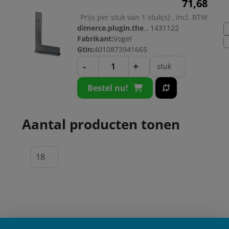
71,
68
Prijs per stuk van 1 stuk(s) , Incl. BTW
dimerce.plugin.theme.productnr:
1431122
Fabrikant:
Vogel
Gtin:
4010873941665
-
+
stuk
Bestel nu!
Aantal producten tonen