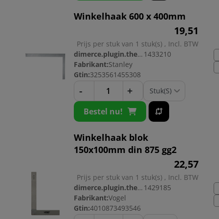
Winkelhaak 600 x 400mm
19,
51
Prijs per stuk van 1 stuk(s) , Incl. BTW
dimerce.plugin.theme.productnr:
1433210
Fabrikant:
Stanley
Gtin:
3253561455308
-
+
Bestel nu!
Winkelhaak blok
150x100mm din 875 gg2
22,
57
Prijs per stuk van 1 stuk(s) , Incl. BTW
dimerce.plugin.theme.productnr:
1429185
Fabrikant:
Vogel
Gtin:
4010873493546