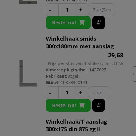
-
+
Bestel nu!
Winkelhaak smids
300x180mm met aanslag
29,
68
Prijs per stuk van 1 stuk(s) , Incl. BTW
dimerce.plugin.theme.productnr:
1427627
Fabrikant:
Vogel
Gtin:
4010873300141
-
+
stuk
Bestel nu!
Winkelhaak/T-aanslag
300x175 din 875 gg ii