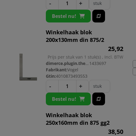
-
+
stuk
Bestel nu!
Winkelhaak blok
200x130mm din 875/2
25,
92
Prijs per stuk van 1 stuk(s) , Incl. BTW
dimerce.plugin.theme.productnr:
1433697
Fabrikant:
Vogel
Gtin:
4010873493553
-
+
stuk
Bestel nu!
Winkelhaak blok
250x160mm din 875 gg2
38,
50