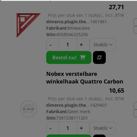
27,
71
Prijs per stuk van 1 stuk(s) , Incl. BTW
dimerce.plugin.theme.productnr:
1461961
Fabrikant:
Milwaukee
Gtin:
4058546325206
-
+
Bestel nu!
Nobex verstelbare
winkelhaak Quattro Carbon
10,
65
Prijs per stuk van 1 stuk(s) , Incl. BTW
dimerce.plugin.theme.productnr:
1429407
Fabrikant:
Geen merk
Gtin:
7391538111201
-
+