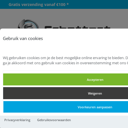
Gratis verzending vanaf €100 *
Meer
Gebruik van cookies
Wij gebruiken cookies om je de best mogelijke online ervaring te bieden. 
Startpagina
Handgereedschappen
ga je akkoord met ons gebruik van cookies in overeenstemming met ons 
Aftekengereedschappen
Winkelhaken
Accepteren
Winkelhaken
Weigeren
Winkelhaken
Voorkeuren aanpassen
Meetdriehoek Metrisch -
Privacyverklaring
Gebruiksvoorwaarden
1pc