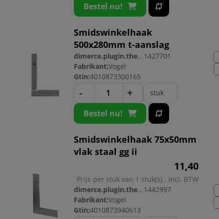
Bestel nu!
Smidswinkelhaak
500x280mm t-aanslag
dimerce.plugin.theme.productnr:
1427701
Fabrikant:
Vogel
Gtin:
4010873300165
-
+
stuk
Bestel nu!
Smidswinkelhaak 75x50mm
vlak staal gg ii
11,
40
Prijs per stuk van 1 stuk(s) , Incl. BTW
dimerce.plugin.theme.productnr:
1442997
Fabrikant:
Vogel
Gtin:
4010873940613