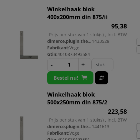
Winkelhaak blok
400x200mm din 875/ii
95,
38
Prijs per stuk van 1 stuk(s) , Incl. BTW
dimerce.plugin.theme.productnr:
1433528
Fabrikant:
Vogel
Gtin:
4010873493584
-
+
stuk
Bestel nu!
Winkelhaak blok
500x250mm din 875/2
223,
58
Prijs per stuk van 1 stuk(s) , Incl. BTW
dimerce.plugin.theme.productnr:
1441613
Fabrikant:
Vogel
Gtin:
4010873493591