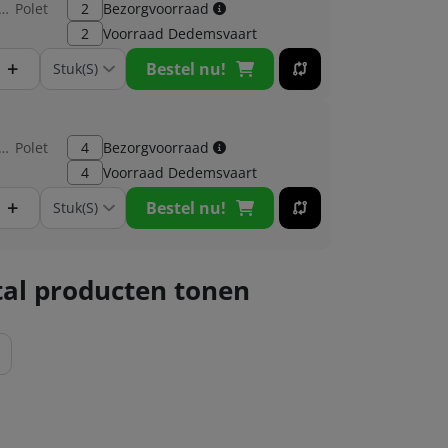
brikant:
Polet
2
Bezorgvoorraad
2
Voorraad
Dedemsvaart
+
Bestel nu!
brikant:
Polet
4
Bezorgvoorraad
4
Voorraad
Dedemsvaart
+
Bestel nu!
al producten tonen