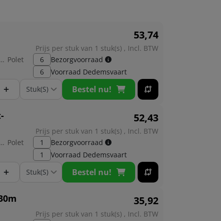
53,
74
Prijs per stuk van 1 stuk(s) , Incl. BTW
brikant:
Polet
6
Bezorgvoorraad
6
Voorraad
Dedemsvaart
+
Bestel nu!
-
52,
43
Prijs per stuk van 1 stuk(s) , Incl. BTW
brikant:
Polet
1
Bezorgvoorraad
1
Voorraad
Dedemsvaart
+
Bestel nu!
,30m
35,
92
Prijs per stuk van 1 stuk(s) , Incl. BTW