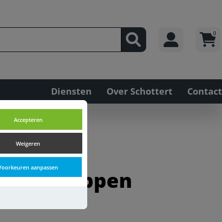
0
Diensten
Over Schottert
Contact
Accepteren
ereedschappen
Weigeren
Voorkeuren aanpassen
eedschappen