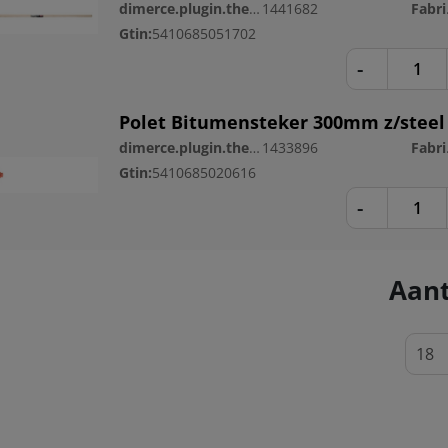
dimerce.plugin.theme.productnr:
1441682
Fa
Gtin:
5410685051702
-
Polet Bitumensteker 300mm z/steel
dimerce.plugin.theme.productnr:
1433896
Fa
Gtin:
5410685020616
-
Aant