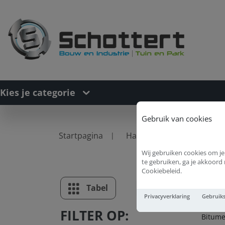
Kies je categorie
Gebruik van cookies
Startpagina
Handgereedschappen
Wij gebruiken cookies om je
te gebruiken, ga je akkoor
Cookiebeleid.
B
Tabel
Lijst
Privacyverklaring
Gebruik
FILTER OP:
Bitum