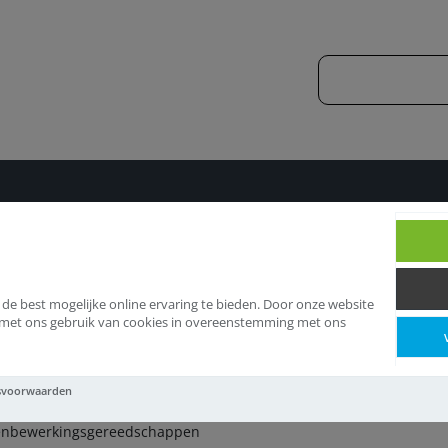
Dakdekkersgereedschappen
Bitumenbewerkingsg
 de best mogelijke online ervaring te bieden. Door onze website
d met ons gebruik van cookies in overeenstemming met ons
itumenbewerkingsger
svoorwaarden
enbewerkingsgereedschappen