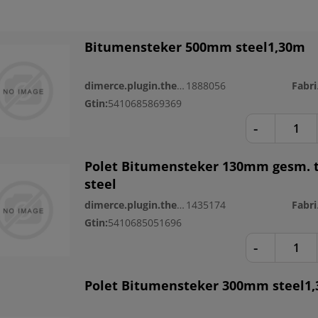
Bitumensteker 500mm steel1,30m
dimerce.plugin.theme.productnr:
1888056
Fa
Gtin:
5410685869369
-
Polet Bitumensteker 130mm gesm. t
steel
dimerce.plugin.theme.productnr:
1435174
Fa
Gtin:
5410685051696
-
Polet Bitumensteker 300mm steel1