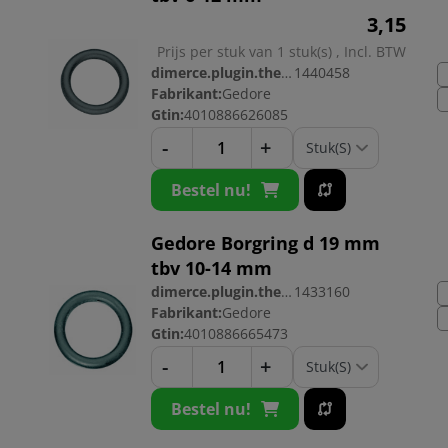
3,
15
Prijs per stuk van 1 stuk(s) , Incl. BTW
dimerce.plugin.theme.productnr:
1440458
Fabrikant:
Gedore
Gtin:
4010886626085
-
+
Bestel nu!
Gedore Borgring d 19 mm
tbv 10-14 mm
dimerce.plugin.theme.productnr:
1433160
Fabrikant:
Gedore
Gtin:
4010886665473
-
+
Bestel nu!