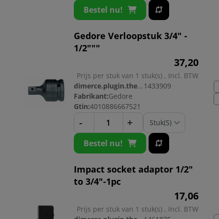
Bestel nu!
Gedore Verloopstuk 3/4" -
1/2"""
37,
20
Prijs per stuk van 1 stuk(s) , Incl. BTW
dimerce.plugin.theme.productnr:
1433909
Fabrikant:
Gedore
Gtin:
4010886667521
-
+
Bestel nu!
Impact socket adaptor 1/2"
to 3/4"-1pc
17,
06
Prijs per stuk van 1 stuk(s) , Incl. BTW