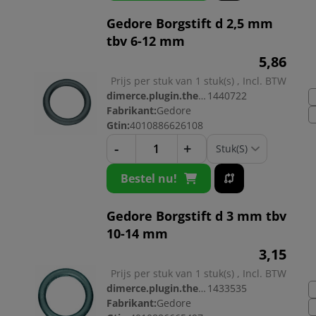
Gedore Borgstift d 2,5 mm
tbv 6-12 mm
5,
86
Prijs per stuk van 1 stuk(s) , Incl. BTW
dimerce.plugin.theme.productnr:
1440722
Fabrikant:
Gedore
Gtin:
4010886626108
-
+
Bestel nu!
Gedore Borgstift d 3 mm tbv
10-14 mm
3,
15
Prijs per stuk van 1 stuk(s) , Incl. BTW
dimerce.plugin.theme.productnr:
1433535
Fabrikant:
Gedore