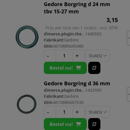
Gedore Borgring d 24 mm
tbv 15-27 mm
3,
15
Prijs per stuk van 1 stuk(s) , Incl. BTW
dimerce.plugin.theme.productnr:
1440593
Fabrikant:
Gedore
Gtin:
4010886665480
-
+
Bestel nu!
Gedore Borgring d 36 mm
dimerce.plugin.theme.productnr:
1432930
Fabrikant:
Gedore
Gtin:
4010886667538
-
+
Bestel nu!