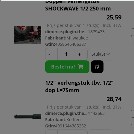
Doppen verlengstuk
SHOCKWAVE 1/2 250 mm
25,
59
Prijs per stuk van 1 stuk(s) , Incl. BTW
dimerce.plugin.theme.productnr:
1879473
Fabrikant:
Milwaukee
Gtin:
4058546406387
-
+
Bestel nu!
1/2" verlengstuk tbv. 1/2"
dop L=75mm
28,
74
Prijs per stuk van 1 stuk(s) , Incl. BTW
dimerce.plugin.theme.productnr:
1442663
Fabrikant:
Ko-Ken
Gtin:
4991644385232