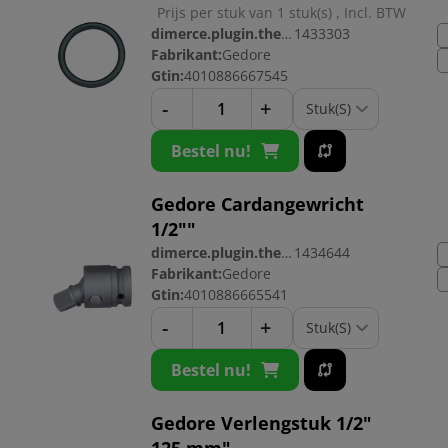
Prijs per stuk van 1 stuk(s) , Incl. BTW
dimerce.plugin.theme.productnr:
1433303
Fabrikant:
Gedore
Gtin:
4010886667545
-
+
Bestel nu!
Gedore Cardangewricht
1/2""
dimerce.plugin.theme.productnr:
1434644
Fabrikant:
Gedore
Gtin:
4010886665541
-
+
Bestel nu!
Gedore Verlengstuk 1/2"
125 mm"