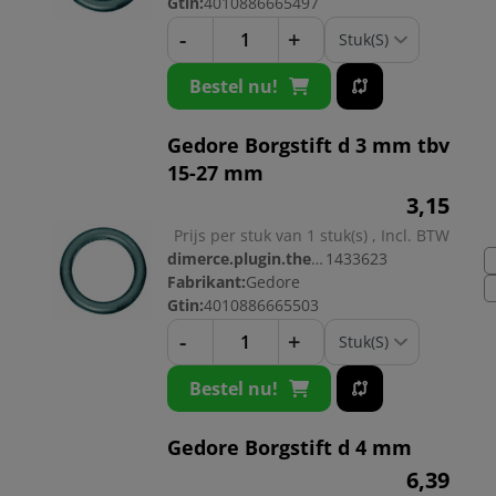
Gtin:
4010886665497
-
+
Bestel nu!
Gedore Borgstift d 3 mm tbv
15-27 mm
3,
15
Prijs per stuk van 1 stuk(s) , Incl. BTW
dimerce.plugin.theme.productnr:
1433623
Fabrikant:
Gedore
Gtin:
4010886665503
-
+
Bestel nu!
Gedore Borgstift d 4 mm
6,
39