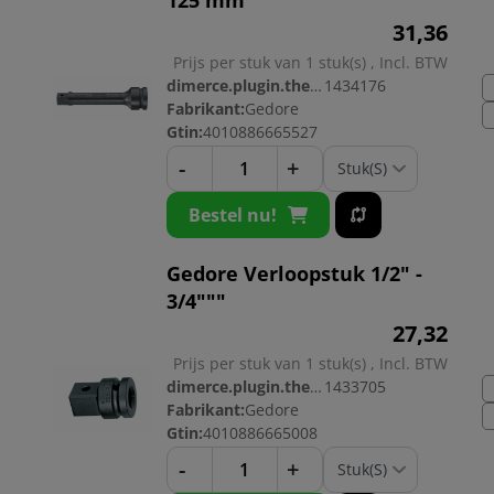
31,
36
Prijs per stuk van 1 stuk(s) , Incl. BTW
dimerce.plugin.theme.productnr:
1434176
Fabrikant:
Gedore
Gtin:
4010886665527
-
+
Bestel nu!
Gedore Verloopstuk 1/2" -
3/4"""
27,
32
Prijs per stuk van 1 stuk(s) , Incl. BTW
dimerce.plugin.theme.productnr:
1433705
Fabrikant:
Gedore
Gtin:
4010886665008
-
+