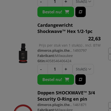
-
+
Bestel nu!
Cardangewricht
Shockwave™ Hex 1/2-1pc
22,
63
Prijs per stuk van 1 stuk(s) , Incl. BTW
dimerce.plugin.theme.productnr:
1493797
Fabrikant:
Milwaukee
Gtin:
4058546406424
-
+
Bestel nu!
Doppen SHOCKWAVE™ 3/4
Security O-Ring en pin
dimerce.plugin.theme.productnr:
1461871
Fabrikant:
Milwaukee