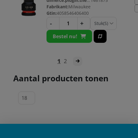
dimerce.plugin.theme.productnr:
1461875
Fabrikant:
Milwaukee
Gtin:
4058546406400
-
+
Bestel nu!
1
2
Aantal producten tonen