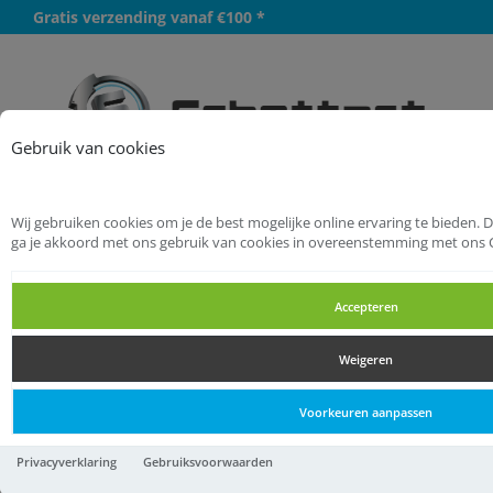
Gratis verzending vanaf €100 *
Meer
Gebruik van cookies
Wij gebruiken cookies om je de best mogelijke online ervaring te bieden. 
Startpagina
Handgereedschappen
ga je akkoord met ons gebruik van cookies in overeenstemming met ons 
Dopsleutelgereedschappen
Accepteren
Slagdopsleutels, toebehoren
Weigeren
Slagdopsleutels, toebehoren
Voorkeuren aanpassen
Slagdopsleutels, toebehoren
Privacyverklaring
Gebruiksvoorwaarden