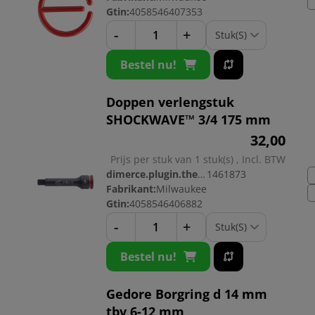
Gtin:
4058546407353
-
+
Bestel nu!
Doppen verlengstuk
SHOCKWAVE™ 3/4 175 mm
32,
00
Prijs per stuk van 1 stuk(s) , Incl. BTW
dimerce.plugin.theme.productnr:
1461873
Fabrikant:
Milwaukee
Gtin:
4058546406882
-
+
Bestel nu!
Gedore Borgring d 14 mm
tbv 6-12 mm