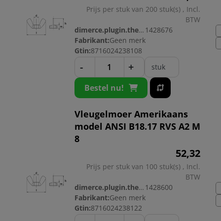
Prijs per stuk van 200 stuk(s) , Incl.
BTW
dimerce.plugin.theme.productnr:
1428676
Fabrikant:
Geen merk
Gtin:
8716024238108
-
+
stuk
Bestel nu!
Vleugelmoer Amerikaans
model ANSI B18.17 RVS A2 M
8
52,
32
Prijs per stuk van 100 stuk(s) , Incl.
BTW
dimerce.plugin.theme.productnr:
1428600
Fabrikant:
Geen merk
Gtin:
8716024238122