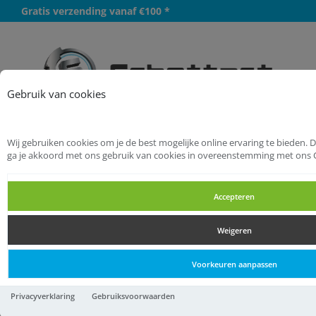
Gratis verzending vanaf €100 *
Meer
Gebruik van cookies
Wij gebruiken cookies om je de best mogelijke online ervaring te bieden. 
Startpagina
Bevestigingsmaterialen
ga je akkoord met ons gebruik van cookies in overeenstemming met ons 
Moeren
Vleugelmoeren
Accepteren
Vleugelmoeren
Weigeren
Vleugelmoeren
Voorkeuren aanpassen
M20 Vleugelmoeren
Privacyverklaring
Gebruiksvoorwaarden
gietijzer, verzinkt