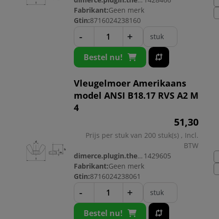
Fabrikant:
Geen merk
Gtin:
8716024238160
-
+
stuk
Bestel nu!
Vleugelmoer Amerikaans
model ANSI B18.17 RVS A2 M
4
51,
30
Prijs per stuk van 200 stuk(s) , Incl.
BTW
dimerce.plugin.theme.productnr:
1429605
Fabrikant:
Geen merk
Gtin:
8716024238061
-
+
stuk
Bestel nu!