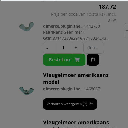
187,
72
Prijs per doos van 10 stuk(s) , Incl.
BTW
dimerce.plugin.theme.productnr:
1442750
Fabrikant:
Geen merk
Gtin:
8714723082916,8716024243225
-
+
doos
Bestel nu!
Vleugelmoer amerikaans
model
dimerce.plugin.theme.productnr:
1468667
Varianten weergeven (7)
Vleugelmoer Amerikaans