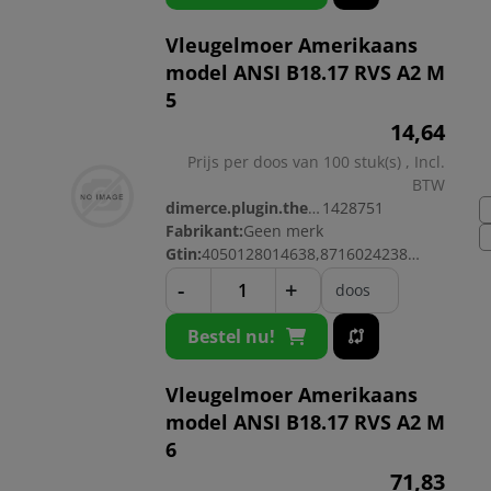
Vleugelmoer Amerikaans
model ANSI B18.17 RVS A2 M
5
14,
64
Prijs per doos van 100 stuk(s) , Incl.
BTW
dimerce.plugin.theme.productnr:
1428751
Fabrikant:
Geen merk
Gtin:
4050128014638,8716024238085
-
+
doos
Bestel nu!
Vleugelmoer Amerikaans
model ANSI B18.17 RVS A2 M
6
71,
83