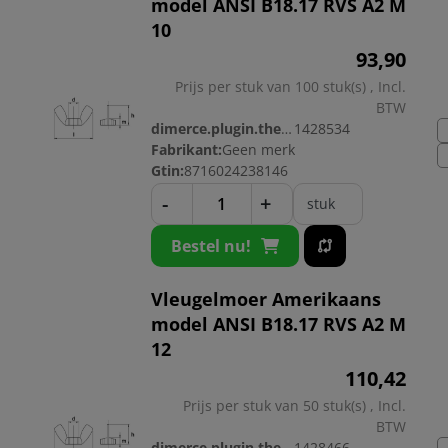
model ANSI B18.17 RVS A2 M
10
93,
90
Prijs per stuk van 100 stuk(s) , Incl.
BTW
dimerce.plugin.theme.productnr:
1428534
Fabrikant:
Geen merk
Gtin:
8716024238146
-
+
stuk
Bestel nu!
Vleugelmoer Amerikaans
model ANSI B18.17 RVS A2 M
12
110,
42
Prijs per stuk van 50 stuk(s) , Incl.
BTW
dimerce.plugin.theme.productnr:
1428466