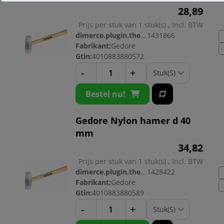
28,
89
Prijs per stuk van 1 stuk(s) , Incl. BTW
dimerce.plugin.theme.productnr:
1431866
Fabrikant:
Gedore
Gtin:
4010883880572
-
+
Bestel nu!
Gedore Nylon hamer d 40
mm
34,
82
Prijs per stuk van 1 stuk(s) , Incl. BTW
dimerce.plugin.theme.productnr:
1428422
Fabrikant:
Gedore
Gtin:
4010883880589
-
+