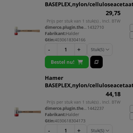
BASEPLEX,nylon/celluloseacetaa
29,
75
Prijs per stuk van 1 stuk(s) , Incl. BTW
dimerce.plugin.theme.productnr:
1432710
Fabrikant:
Halder
Gtin:
4030618304166
-
+
Bestel nu!
Hamer
BASEPLEX,nylon/celluloseacetaa
44,
18
Prijs per stuk van 1 stuk(s) , Incl. BTW
dimerce.plugin.theme.productnr:
1442237
Fabrikant:
Halder
Gtin:
4030618304173
-
+