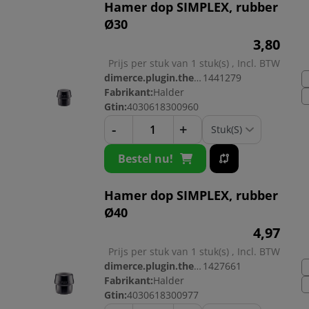
Hamer dop SIMPLEX, rubber
Ø30
3,
80
Prijs per stuk van 1 stuk(s) , Incl. BTW
dimerce.plugin.theme.productnr:
1441279
Fabrikant:
Halder
Gtin:
4030618300960
-
+
Bestel nu!
Hamer dop SIMPLEX, rubber
Ø40
4,
97
Prijs per stuk van 1 stuk(s) , Incl. BTW
dimerce.plugin.theme.productnr:
1427661
Fabrikant:
Halder
Gtin:
4030618300977