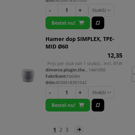
Gtin:
4030618301035
-
+
Bestel nu!
Hamer dop SIMPLEX, TPE-
MID Ø60
12,
35
Prijs per stuk van 1 stuk(s) , Incl. BTW
dimerce.plugin.theme.productnr:
1441050
Fabrikant:
Halder
Gtin:
4030618301042
-
+
Bestel nu!
1
2
3