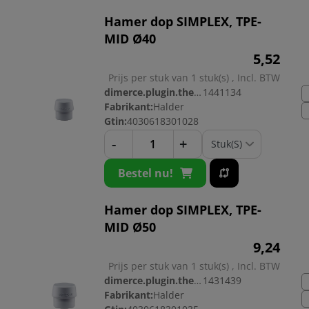
Hamer dop SIMPLEX, TPE-
MID Ø40
5,
52
Prijs per stuk van 1 stuk(s) , Incl. BTW
dimerce.plugin.theme.productnr:
1441134
Fabrikant:
Halder
Gtin:
4030618301028
-
+
Bestel nu!
Hamer dop SIMPLEX, TPE-
MID Ø50
9,
24
Prijs per stuk van 1 stuk(s) , Incl. BTW
dimerce.plugin.theme.productnr:
1431439
Fabrikant:
Halder