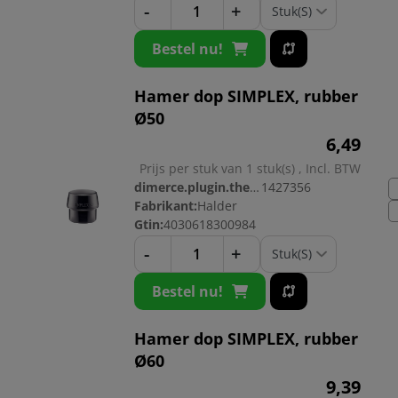
-
+
Bestel nu!
Hamer dop SIMPLEX, rubber
Ø50
6,
49
Prijs per stuk van 1 stuk(s) , Incl. BTW
dimerce.plugin.theme.productnr:
1427356
Fabrikant:
Halder
Gtin:
4030618300984
-
+
Bestel nu!
Hamer dop SIMPLEX, rubber
Ø60
9,
39