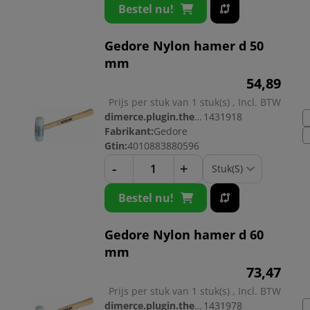
Bestel nu!
Gedore Nylon hamer d 50
mm
54,
89
Prijs per stuk van 1 stuk(s) , Incl. BTW
dimerce.plugin.theme.productnr:
1431918
Fabrikant:
Gedore
Gtin:
4010883880596
-
+
Bestel nu!
Gedore Nylon hamer d 60
mm
73,
47
Prijs per stuk van 1 stuk(s) , Incl. BTW
dimerce.plugin.theme.productnr:
1431978