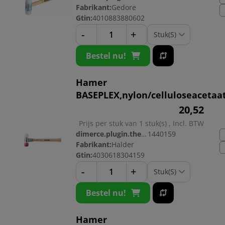
Fabrikant:
Gedore
Gtin:
4010883880602
-
+
Bestel nu!
Hamer
BASEPLEX,nylon/celluloseacetaa
20,
52
Prijs per stuk van 1 stuk(s) , Incl. BTW
dimerce.plugin.theme.productnr:
1440159
Fabrikant:
Halder
Gtin:
4030618304159
-
+
Bestel nu!
Hamer