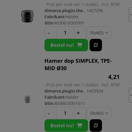
Prijs per stuk van 1 stuk(s) , Incl. BTW
dimerce.plugin.theme.productnr:
1427296
Fabrikant:
Halder
Gtin:
4030618300991
-
+
Bestel nu!
Hamer dop SIMPLEX, TPE-
MID Ø30
4,
21
Prijs per stuk van 1 stuk(s) , Incl. BTW
dimerce.plugin.theme.productnr:
1433924
Fabrikant:
Halder
Gtin:
4030618301011
-
+
Bestel nu!