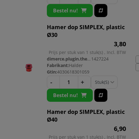
Bestel nu!
Hamer dop SIMPLEX, plastic
Ø30
3,
80
Prijs per stuk van 1 stuk(s) , Incl. BTW
dimerce.plugin.theme.productnr:
1427224
Fabrikant:
Halder
Gtin:
4030618301059
-
+
Bestel nu!
Hamer dop SIMPLEX, plastic
Ø40
6,
90
Prijs per stuk van 1 stuk(s) , Incl. BTW