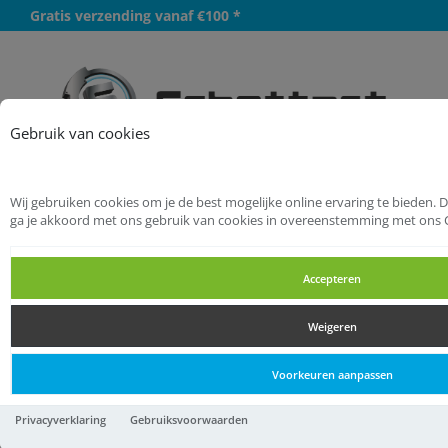
Gratis verzending vanaf €100 *
Meer
Gebruik van cookies
Wij gebruiken cookies om je de best mogelijke online ervaring te bieden. 
Startpagina
Handgereedschappen
ga je akkoord met ons gebruik van cookies in overeenstemming met ons 
Hamers
Combinatiehamers
Accepteren
Combinatiehamers
Weigeren
Combinatiehamers
Voorkeuren aanpassen
Gedore Nylon hamer d 35
Privacyverklaring
Gebruiksvoorwaarden
mm