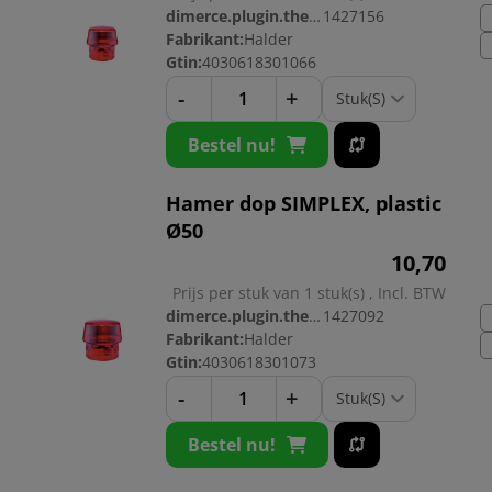
dimerce.plugin.theme.productnr:
1427156
Fabrikant:
Halder
Gtin:
4030618301066
-
+
Bestel nu!
Hamer dop SIMPLEX, plastic
Ø50
10,
70
Prijs per stuk van 1 stuk(s) , Incl. BTW
dimerce.plugin.theme.productnr:
1427092
Fabrikant:
Halder
Gtin:
4030618301073
-
+
Bestel nu!