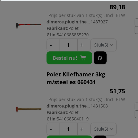
89,
18
Prijs per stuk van 1 stuk(s) , Incl. BTW
dimerce.plugin.theme.productnr:
1437927
Fabrikant:
Polet
Gtin:
5410685855270
-
+
Bestel nu!
Polet Kliefhamer 3kg
m/steel es 060431
51,
75
Prijs per stuk van 1 stuk(s) , Incl. BTW
dimerce.plugin.theme.productnr:
1431508
Fabrikant:
Polet
Gtin:
5410685040119
-
+