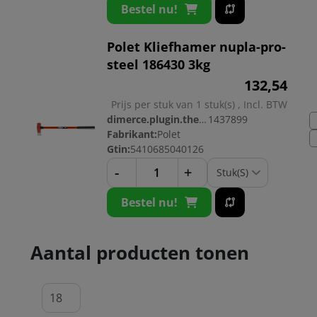
Bestel nu!
Polet Kliefhamer nupla-pro-
steel 186430 3kg
132,
54
Prijs per stuk van 1 stuk(s) , Incl. BTW
dimerce.plugin.theme.productnr:
1437899
Fabrikant:
Polet
Gtin:
5410685040126
-
+
Bestel nu!
Aantal producten tonen