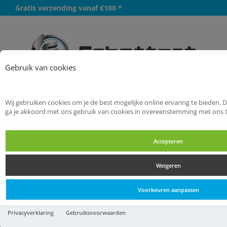
Gratis verzending vanaf €100 *
Meer
Gebruik van cookies
Wij gebruiken cookies om je de best mogelijke online ervaring te bieden. 
Startpagina
Handgereedschappen
ga je akkoord met ons gebruik van cookies in overeenstemming met ons 
Hamers
Kloofhamers
Accepteren
Kloofhamers
Weigeren
Kloofhamers
Voorkeuren aanpassen
Polet Kliefhamer 3kg - fiber
Privacyverklaring
Gebruiksvoorwaarden
5001-