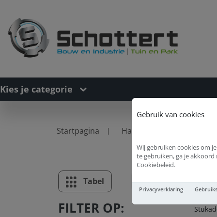
Kies je categorie
Gebruik van cookies
Startpagina
Handgereedschappen
Wij gebruiken cookies om je
te gebruiken, ga je akkoor
Cookiebeleid.
St
Tabel
Lijst
Privacyverklaring
Gebruik
FILTER OP:
Stukad