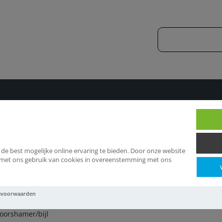
Hamers
Stukadoorshamer/bijl
 de best mogelijke online ervaring te bieden. Door onze website
d met ons gebruik van cookies in overeenstemming met ons
ukadoorshamer/bijl
svoorwaarden
oorshamer/bijl