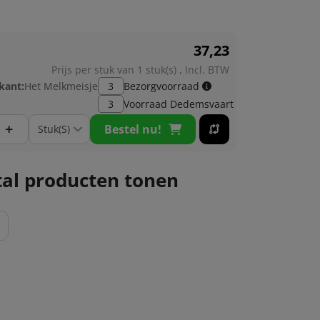
37,
23
Prijs per stuk van 1 stuk(s) , Incl. BTW
kant:
Het Melkmeisje
3
Bezorgvoorraad
3
Voorraad
Dedemsvaart
+
Bestel nu!
al producten tonen