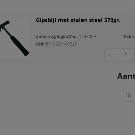
Gipsbijl met stalen steel 570gr.
dimerce.plugin.theme.productnr:
1436029
Fabri
Gtin:
8715629167325
-
Aant