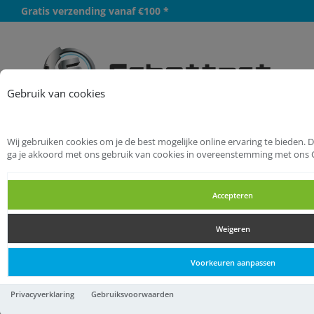
Gratis verzending vanaf €100 *
Meer
Gebruik van cookies
Wij gebruiken cookies om je de best mogelijke online ervaring te bieden. 
Startpagina
Handgereedschappen
ga je akkoord met ons gebruik van cookies in overeenstemming met ons 
Machinesleutels
Schakelkastsleutels
Accepteren
Schakelkastsleutels
Weigeren
Schakelkastsleutels
Voorkeuren aanpassen
Kruisdopsleutel 5/6/8/9 mm
Privacyverklaring
Gebruiksvoorwaarden
lengte 76 mm