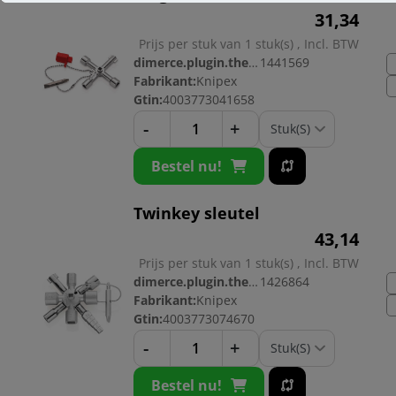
31,
34
Prijs per stuk van 1 stuk(s) , Incl. BTW
dimerce.plugin.theme.productnr:
1441569
Fabrikant:
Knipex
Gtin:
4003773041658
-
+
Bestel nu!
Twinkey sleutel
43,
14
Prijs per stuk van 1 stuk(s) , Incl. BTW
dimerce.plugin.theme.productnr:
1426864
Fabrikant:
Knipex
Gtin:
4003773074670
-
+
Bestel nu!