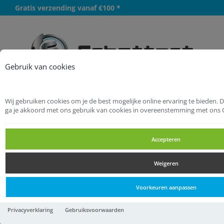
Gratis verzending vanaf €100 *
Meer
Gebruik van cookies
Wij gebruiken cookies om je de best mogelijke online ervaring te bieden. 
Startpagina
Handgereedschappen
ga je akkoord met ons gebruik van cookies in overeenstemming met ons 
Reinigingsgereedschappen
Afwasartikelen
Accepteren
Afwasartikelen
Weigeren
Afwasartikelen
Voorkeuren aanpassen
Afwasborstel hout / fiber
Privacyverklaring
Gebruiksvoorwaarden
40/65 mm klein