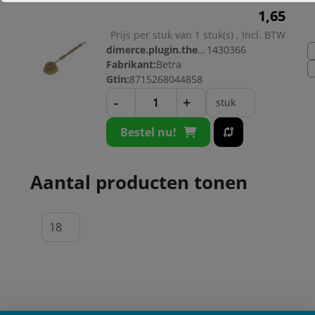
1,
65
Prijs per stuk van 1 stuk(s) , Incl. BTW
dimerce.plugin.theme.productnr:
1430366
Fabrikant:
Betra
Gtin:
8715268044858
-
+
stuk
Bestel nu!
Aantal producten tonen