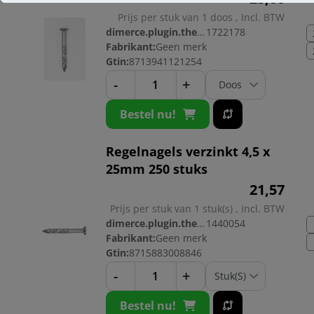
Prijs per stuk van 1 doos , Incl. BTW
dimerce.plugin.theme.productnr:
1722178
Fabrikant:
Geen merk
Gtin:
8713941121254
-
+
Bestel nu!
Regelnagels verzinkt 4,5 x
25mm 250 stuks
21,
57
Prijs per stuk van 1 stuk(s) , Incl. BTW
dimerce.plugin.theme.productnr:
1440054
Fabrikant:
Geen merk
Gtin:
8715883008846
-
+
Bestel nu!