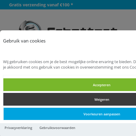
Gratis verzending vanaf €100 *
Meer
Gebruik van cookies
Wij gebruiken cookies om je de best mogelijke online ervaring te bieden. 
Startpagina
Bevestigingsmaterialen
je akkoord met ons gebruik van cookies in overeenstemming met ons Coo
Nagels
Regelnagels
Accepteren
Regelnagels
Weigeren
Regelnagels
Voorkeuren aanpassen
Regelnagel HJZ 5,5x80
Privacyverklaring
Gebruiksvoorwaarden
23,
66