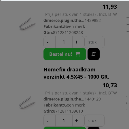
11,
93
Prijs per stuk van 1 stuk(s) , Incl. BTW
dimerce.plugin.theme.productnr:
1439852
Fabrikant:
Geen merk
Gtin:
8712811208248
-
+
stuk
Bestel nu!
Homefix draadkram
verzinkt 4.5X45 - 1000 GR.
10,
73
Prijs per stuk van 1 stuk(s) , Incl. BTW
dimerce.plugin.theme.productnr:
1440129
Fabrikant:
Geen merk
Gtin:
8712811139610
-
+
stuk