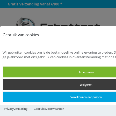
Gratis verzending vanaf €100 *
Meer
Gebruik van cookies
Wij gebruiken cookies om je de best mogelijke online ervaring te bieden. 
Startpagina
Bevestigingsmaterialen
ga je akkoord met ons gebruik van cookies in overeenstemming met ons 
Nagels
Draadkrammen
Accepteren
Draadkrammen
Weigeren
Draadkrammen
Voorkeuren aanpassen
Draadkrammen 2,0 X 20 MM
Privacyverklaring
Gebruiksvoorwaarden
1 KG FK20201