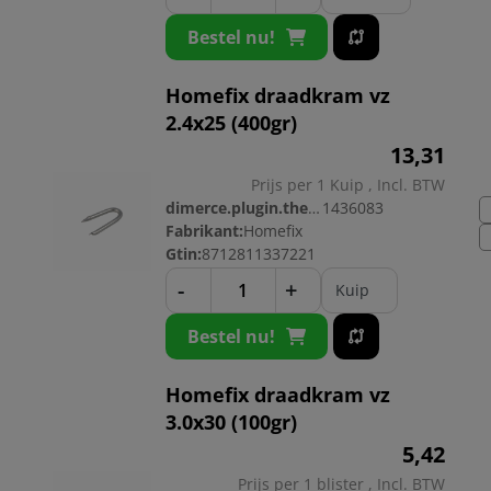
Bestel nu!
Homefix draadkram vz
2.4x25 (400gr)
13,
31
Prijs per 1 Kuip , Incl. BTW
dimerce.plugin.theme.productnr:
1436083
Fabrikant:
Homefix
Gtin:
8712811337221
-
+
Kuip
Bestel nu!
Homefix draadkram vz
3.0x30 (100gr)
5,
42
Prijs per 1 blister , Incl. BTW