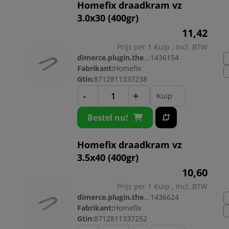
Homefix draadkram vz
3.0x30 (400gr)
11,
42
Prijs per 1 Kuip , Incl. BTW
dimerce.plugin.theme.productnr:
1436154
Fabrikant:
Homefix
Gtin:
8712811337238
-
+
Kuip
Bestel nu!
Homefix draadkram vz
3.5x40 (400gr)
10,
60
Prijs per 1 Kuip , Incl. BTW
dimerce.plugin.theme.productnr:
1436624
Fabrikant:
Homefix
Gtin:
8712811337252