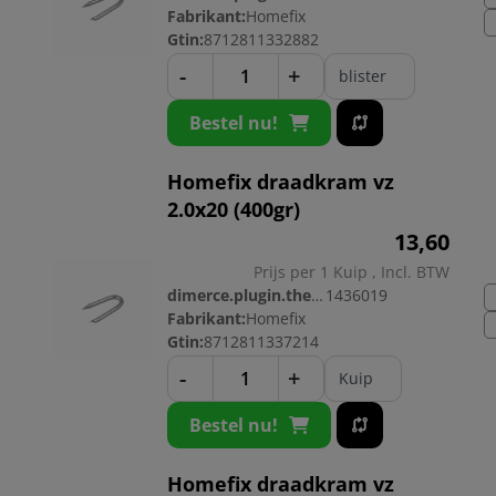
Fabrikant:
Homefix
Gtin:
8712811332882
-
+
blister
Bestel nu!
Homefix draadkram vz
2.0x20 (400gr)
13,
60
Prijs per 1 Kuip , Incl. BTW
dimerce.plugin.theme.productnr:
1436019
Fabrikant:
Homefix
Gtin:
8712811337214
-
+
Kuip
Bestel nu!
Homefix draadkram vz