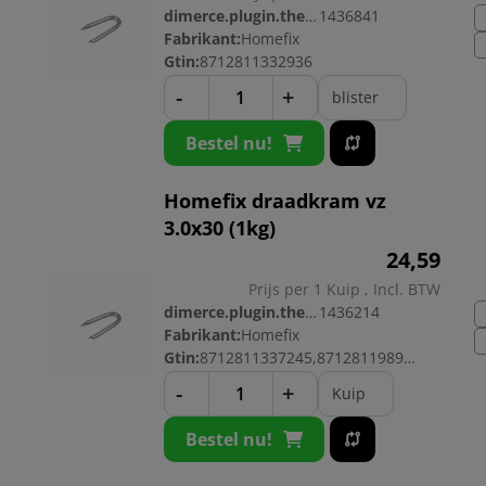
dimerce.plugin.theme.productnr:
1436841
Fabrikant:
Homefix
Gtin:
8712811332936
-
+
blister
Bestel nu!
Homefix draadkram vz
3.0x30 (1kg)
24,
59
Prijs per 1 Kuip , Incl. BTW
dimerce.plugin.theme.productnr:
1436214
Fabrikant:
Homefix
Gtin:
8712811337245,8712811989277
-
+
Kuip
Bestel nu!