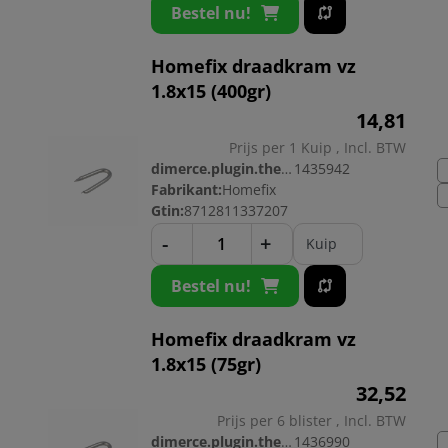
Bestel nu!
Homefix draadkram vz
1.8x15 (400gr)
14,
81
Prijs per 1 Kuip , Incl. BTW
dimerce.plugin.theme.productnr:
1435942
Fabrikant:
Homefix
Gtin:
8712811337207
-
+
Kuip
Bestel nu!
Homefix draadkram vz
1.8x15 (75gr)
32,
52
Prijs per 6 blister , Incl. BTW
dimerce.plugin.theme.productnr:
1436990