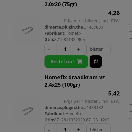
2.0x20 (75gr)
4,
26
Prijs per 1 blister , Incl. BTW
dimerce.plugin.theme.productnr:
1437880
Fabrikant:
Homefix
Gtin:
8712811332905
-
+
blister
Bestel nu!
Homefix draadkram vz
2.4x25 (100gr)
5,
42
Prijs per 1 blister , Incl. BTW
dimerce.plugin.theme.productnr:
1433182
Fabrikant:
Homefix
Gtin:
8712811332929,8712811205254
-
+
blister