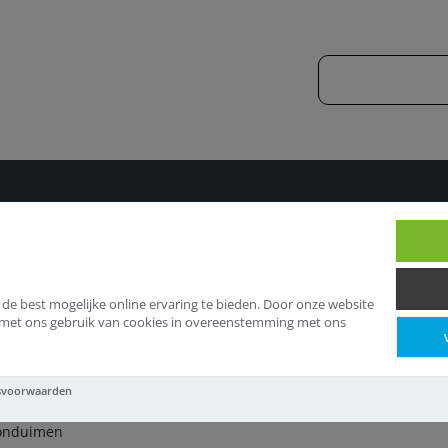
n
Telefoonduimen
 de best mogelijke online ervaring te bieden. Door onze website
d met ons gebruik van cookies in overeenstemming met ons
elefoonduimen
svoorwaarden
onduimen