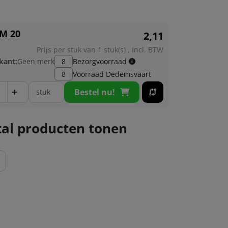
M 20
2,
11
Prijs per stuk van 1 stuk(s) , Incl. BTW
kant:
Geen merk
8
Bezorgvoorraad
8
Voorraad
Dedemsvaart
+
Bestel nu!
stuk
al producten tonen