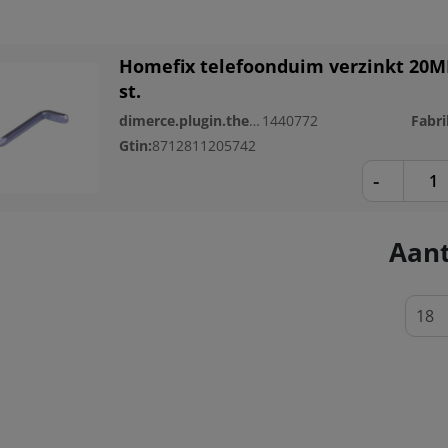
Homefix telefoonduim verzinkt 20M
st.
dimerce.plugin.theme.productnr:
1440772
Fabri
Gtin:
8712811205742
-
Aant