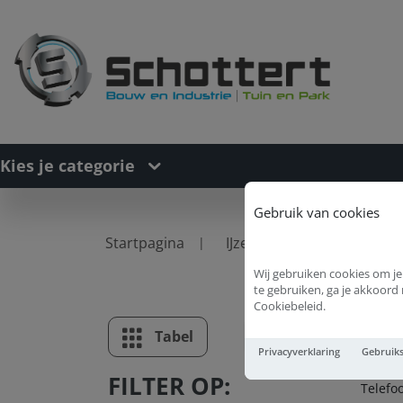
Kies je categorie
Gebruik van cookies
Startpagina
IJzerwaren
IJzerware
Wij gebruiken cookies om je
te gebruiken, ga je akkoor
Cookiebeleid.
T
Tabel
Lijst
Privacyverklaring
Gebruik
FILTER OP:
Telefo