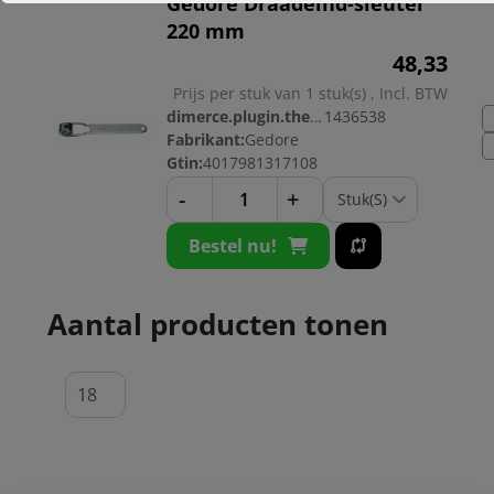
Gedore Draadeind-sleutel
220 mm
48,
33
Prijs per stuk van 1 stuk(s) , Incl. BTW
dimerce.plugin.theme.productnr:
1436538
Fabrikant:
Gedore
Gtin:
4017981317108
-
+
Bestel nu!
Aantal producten tonen