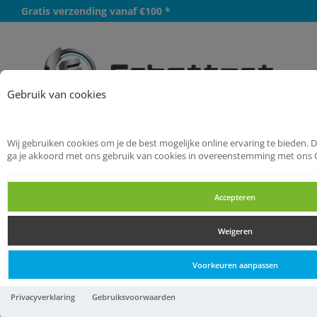
Gratis verzending vanaf €100 *
Meer
Gebruik van cookies
Wij gebruiken cookies om je de best mogelijke online ervaring te bieden. 
Startpagina
Handgereedschappen
ga je akkoord met ons gebruik van cookies in overeenstemming met ons 
Sanitairgereedschappen
Accepteren
Montagegereedschappen
Weigeren
Montagegereedschappen
Voorkeuren aanpassen
Montagegereedschappen
Privacyverklaring
Gebruiksvoorwaarden