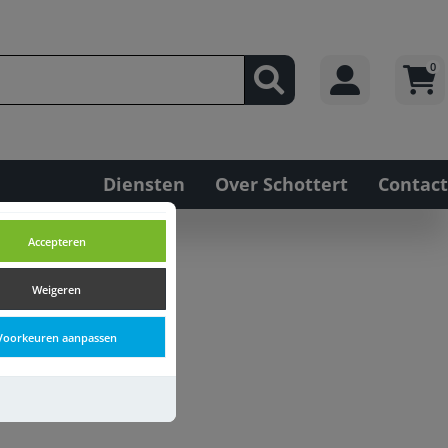
0
Diensten
Over Schottert
Contact
Accepteren
Weigeren
Voorkeuren aanpassen
ehoren