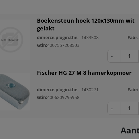
Boekensteun hoek 120x130mm wit
gelakt
dimerce.plugin.theme.productnr:
1433508
Fabri
Gtin:
4007557208503
-
Fischer HG 27 M 8 hamerkopmoer
dimerce.plugin.theme.productnr:
1430271
Fabri
Gtin:
4006209795958
-
Aant