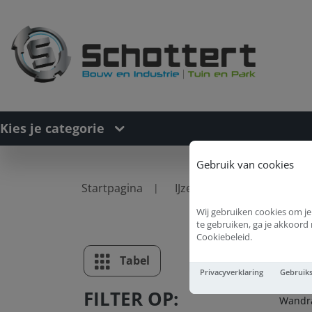
Kies je categorie
Gebruik van cookies
Startpagina
IJzerwaren
Wandrail
Wij gebruiken cookies om je
te gebruiken, ga je akkoor
Cookiebeleid.
Wa
Tabel
Lijst
Privacyverklaring
Gebruik
FILTER OP:
Wandra