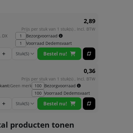
2,
89
Prijs per stuk van 1 stuk(s) , Incl. BTW
kant:
DX
1
Bezorgvoorraad
1
Voorraad
Dedemsvaart
+
Bestel nu!
0,
36
Prijs per stuk van 1 stuk(s) , Incl. BTW
kant:
Geen merk
100
Bezorgvoorraad
100
Voorraad
Dedemsvaart
+
Bestel nu!
al producten tonen