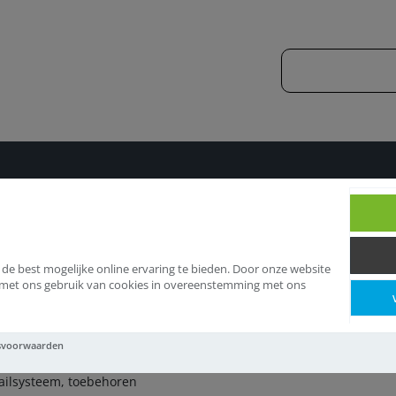
systemen
Wandrailsysteem, toebehoren
 de best mogelijke online ervaring te bieden. Door onze website
d met ons gebruik van cookies in overeenstemming met ons
ndrailsysteem, toeb
svoorwaarden
ilsysteem, toebehoren