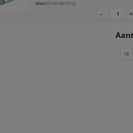
Gtin:
8714318015152
-
+
Aant