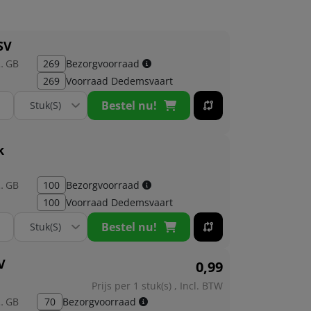
SV
kant:
GB
269
Bezorgvoorraad
269
Voorraad
Dedemsvaart
Bestel nu!
k
kant:
GB
100
Bezorgvoorraad
100
Voorraad
Dedemsvaart
Bestel nu!
V
0,
99
Prijs per 1 stuk(s) , Incl. BTW
kant:
GB
70
Bezorgvoorraad