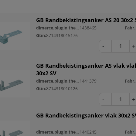
GB Randbekistingsanker AS 20 30x2 
dimerce.plugin.theme.productnr:
1438465
Fabri
Gtin:
8714318015176
-
+
GB Randbekistingsanker AS vlak vla
30x2 SV
dimerce.plugin.theme.productnr:
1441379
Fabri
Gtin:
8714318010126
-
+
GB Randbekistingsanker vlak 30x2 S
dimerce.plugin.theme.productnr:
1440245
Fabri