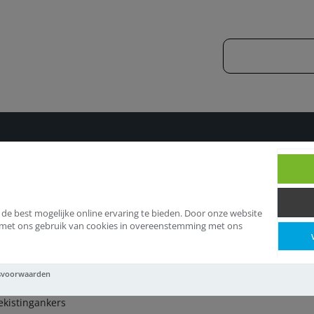
nkering
Randbekistingankers
 de best mogelijke online ervaring te bieden. Door onze website
d met ons gebruik van cookies in overeenstemming met ons
ndbekistingankers
svoorwaarden
kistingankers