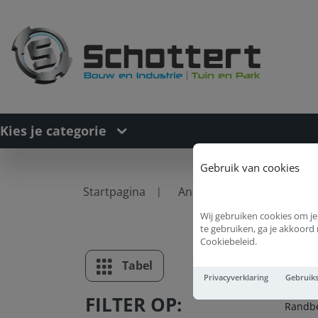
Kies je categorie
Gebruik van cookies
Startpagina
Ankerwerk
Bouwvera
Wij gebruiken cookies om je
te gebruiken, ga je akkoor
Cookiebeleid.
Ra
Tabel
Lijst
Privacyverklaring
Gebruik
FILTER OP:
Randbe