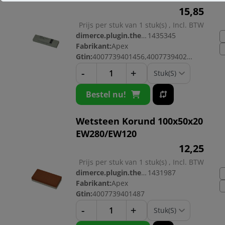
15,
85
Prijs per stuk van 1 stuk(s) , Incl. BTW
dimerce.plugin.theme.productnr:
1435345
Fabrikant:
Apex
Gtin:
4007739401456,4007739402057
-
+
Bestel nu!
Wetsteen Korund 100x50x20
EW280/EW120
12,
25
Prijs per stuk van 1 stuk(s) , Incl. BTW
dimerce.plugin.theme.productnr:
1431987
Fabrikant:
Apex
Gtin:
4007739401487
-
+