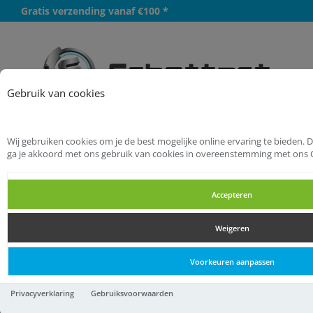
Gratis verzending vanaf €100 *
Meer
Gebruik van cookies
Wij gebruiken cookies om je de best mogelijke online ervaring te bieden. 
Startpagina
Handgereedschappen
ga je akkoord met ons gebruik van cookies in overeenstemming met ons 
Slijpmiddelen
Wetstenen
Accepteren
Wetstenen
Weigeren
Wetstenen
Voorkeuren aanpassen
Wetsteen Edelkorund
Privacyverklaring
Gebruiksvoorwaarden
115x30x12 EW 500