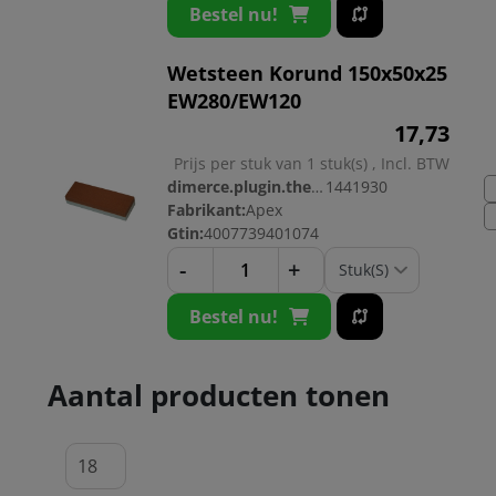
Bestel nu!
Wetsteen Korund 150x50x25
EW280/EW120
17,
73
Prijs per stuk van 1 stuk(s) , Incl. BTW
dimerce.plugin.theme.productnr:
1441930
Fabrikant:
Apex
Gtin:
4007739401074
-
+
Bestel nu!
Aantal producten tonen