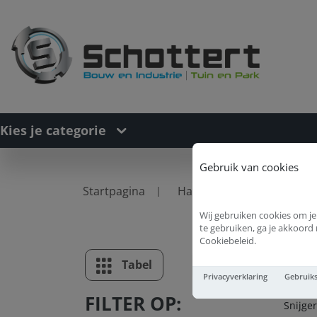
Kies je categorie
Gebruik van cookies
Startpagina
Handgereedschappen
Wij gebruiken cookies om je
te gebruiken, ga je akkoor
Cookiebeleid.
Sn
Tabel
Lijst
Privacyverklaring
Gebruik
FILTER OP:
Snijge