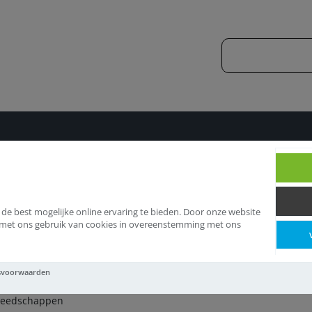
Snijgereedschappen
 de best mogelijke online ervaring te bieden. Door onze website
d met ons gebruik van cookies in overeenstemming met ons
ijgereedschappen
svoorwaarden
reedschappen