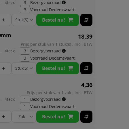
brikant:
4tecx
3
Bezorgvoorraad
3
Voorraad
Dedemsvaart
+
Bestel nu!
 30mm
18,
39
Prijs per stuk van 1 stuk(s) , Incl. BTW
brikant:
4tecx
3
Bezorgvoorraad
3
Voorraad
Dedemsvaart
+
Bestel nu!
4,
36
Prijs per stuk van 1 zak , Incl. BTW
brikant:
4tecx
1
Bezorgvoorraad
1
Voorraad
Dedemsvaart
+
Bestel nu!