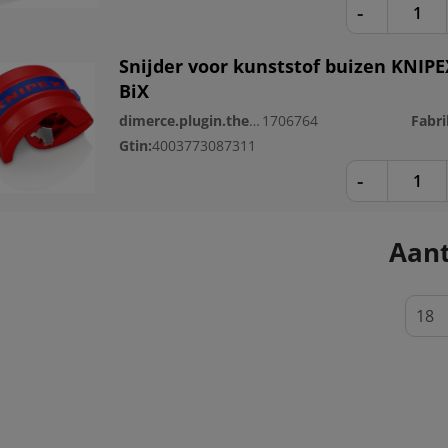
-
Snijder voor kunststof buizen KNIPE
BiX
dimerce.plugin.theme.productnr:
1706764
Gtin:
4003773087311
-
Aant