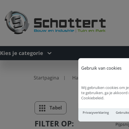
Kies je categorie
Gebruik van cookies
Startpagina
Handgereedschappen
Wij gebruiken cookies om je
te gebruiken, ga je akkoor
Cookiebeleid.
Pi
Tabel
Lijst
Privacyverklaring
Gebruik
FILTER OP:
Pijpsni