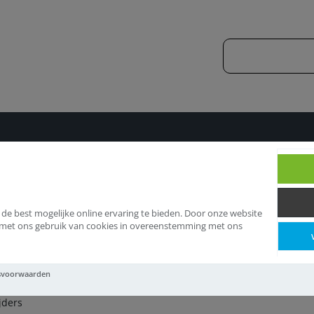
Snijgereedschappen
Pijpsnijders
 de best mogelijke online ervaring te bieden. Door onze website
d met ons gebruik van cookies in overeenstemming met ons
jpsnijders
svoorwaarden
jders