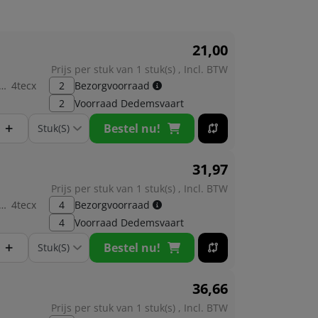
21,
00
Prijs per stuk van 1 stuk(s) , Incl. BTW
brikant:
4tecx
2
Bezorgvoorraad
2
Voorraad
Dedemsvaart
+
Bestel nu!
31,
97
Prijs per stuk van 1 stuk(s) , Incl. BTW
brikant:
4tecx
4
Bezorgvoorraad
4
Voorraad
Dedemsvaart
+
Bestel nu!
36,
66
Prijs per stuk van 1 stuk(s) , Incl. BTW