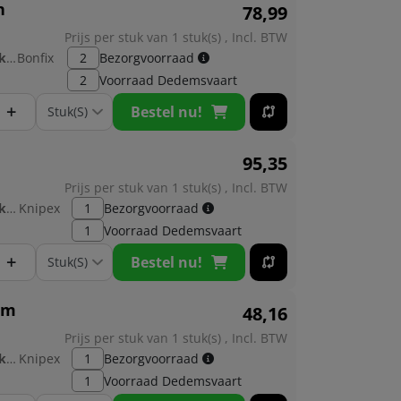
n
78,
99
Prijs per stuk van 1 stuk(s) , Incl. BTW
Fabrikant:
Bonfix
2
Bezorgvoorraad
2
Voorraad
Dedemsvaart
+
Bestel nu!
95,
35
Prijs per stuk van 1 stuk(s) , Incl. BTW
Fabrikant:
Knipex
1
Bezorgvoorraad
1
Voorraad
Dedemsvaart
+
Bestel nu!
mm
48,
16
Prijs per stuk van 1 stuk(s) , Incl. BTW
Fabrikant:
Knipex
1
Bezorgvoorraad
1
Voorraad
Dedemsvaart