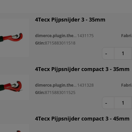
4Tecx Pijpsnijder 3 - 35mm
dimerce.plugin.theme.productnr:
1431175
Fa
Gtin:
8715883011518
-
4Tecx Pijpsnijder compact 3 - 35mm
dimerce.plugin.theme.productnr:
1431328
Fa
Gtin:
8715883011525
-
4Tecx Pijpsnijder compact 3 - 45mm