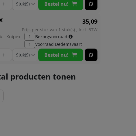
+
Bestel nu!
X
35,
09
Prijs per stuk van 1 stuk(s) , Incl. BTW
Fabrikant:
Knipex
1
Bezorgvoorraad
1
Voorraad
Dedemsvaart
+
Bestel nu!
al producten tonen