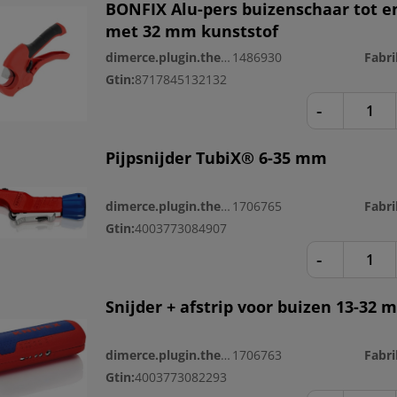
BONFIX Alu-pers buizenschaar tot e
met 32 mm kunststof
dimerce.plugin.theme.productnr:
1486930
Gtin:
8717845132132
-
Pijpsnijder TubiX® 6-35 mm
dimerce.plugin.theme.productnr:
1706765
Gtin:
4003773084907
-
Snijder + afstrip voor buizen 13-32 
dimerce.plugin.theme.productnr:
1706763
Gtin:
4003773082293