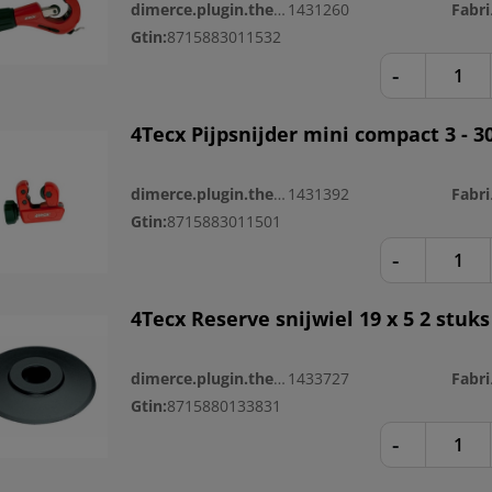
dimerce.plugin.theme.productnr:
1431260
Fa
Gtin:
8715883011532
-
4Tecx Pijpsnijder mini compact 3 -
dimerce.plugin.theme.productnr:
1431392
Fa
Gtin:
8715883011501
-
4Tecx Reserve snijwiel 19 x 5 2 stuks
dimerce.plugin.theme.productnr:
1433727
Fa
Gtin:
8715880133831
-