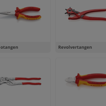
iotangen
Revolvertangen