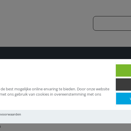
Tangen
 de best mogelijke online ervaring te bieden. Door onze website
d met ons gebruik van cookies in overeenstemming met ons
angen
svoorwaarden
n