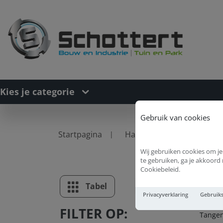
Kies je categorie
Gebruik van cookies
Startpagina
Handgereedschappen
Wij gebruiken cookies om je
te gebruiken, ga je akkoor
Cookiebeleid.
T
Tabel
Lijst
Privacyverklaring
Gebruik
FILTER OP:
Tange