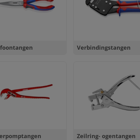
efoontangen
Verbindingstangen
erpomptangen
Zeilring- ogentangen