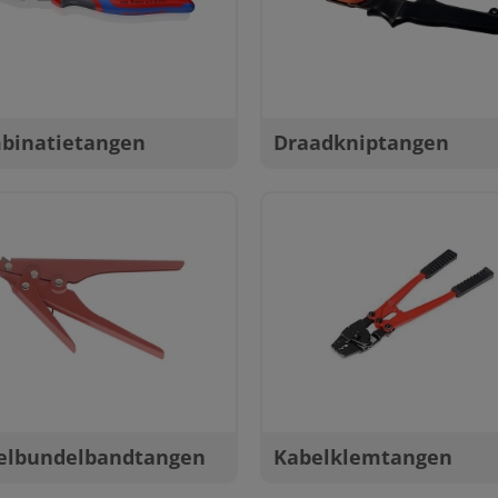
binatietangen
Draadkniptangen
elbundelbandtangen
Kabelklemtangen