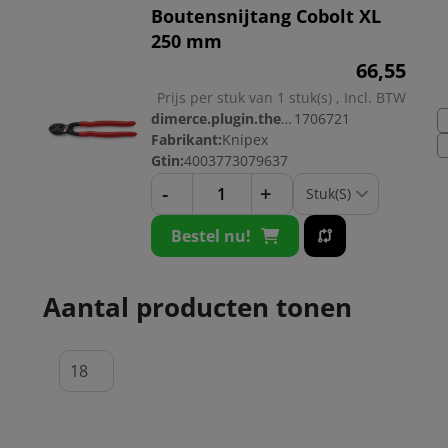
Boutensnijtang Cobolt XL
250 mm
66,
55
Prijs per stuk van 1 stuk(s) , Incl. BTW
dimerce.plugin.theme.productnr:
1706721
Fabrikant:
Knipex
Gtin:
4003773079637
-
+
Bestel nu!
Aantal producten tonen