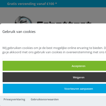
Gratis verzending vanaf €100 *
Meer
Gebruik van cookies
Wij gebruiken cookies om je de best mogelijke online ervaring te bieden. 
Startpagina
Handgereedschappen
ga je akkoord met ons gebruik van cookies in overeenstemming met ons 
Tangen
Boutensnijtangen
Accepteren
Boutensnijtangen
Weigeren
Boutensnijtangen
Voorkeuren aanpassen
Boutensnijtang Cobolt
Privacyverklaring
Gebruiksvoorwaarden
58,
44