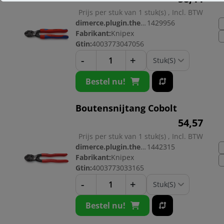
Prijs per stuk van 1 stuk(s) , Incl. BTW
dimerce.plugin.theme.productnr:
1429956
Fabrikant:
Knipex
Gtin:
4003773047056
-
+
Bestel nu!
Boutensnijtang Cobolt
54,
57
Prijs per stuk van 1 stuk(s) , Incl. BTW
dimerce.plugin.theme.productnr:
1442315
Fabrikant:
Knipex
Gtin:
4003773033165
-
+
Bestel nu!