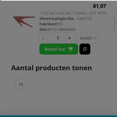
81,
07
Prijs per stuk van 1 stuk(s) , Incl. BTW
dimerce.plugin.theme.productnr:
1441515
Fabrikant:
DX
Gtin:
8713138845369
-
+
Bestel nu!
Aantal producten tonen