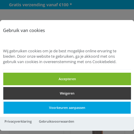
Gratis verzending vanaf €100 *
Meer
Gebruik van cookies
Wij gebruiken cookies om je de best mogelijke online ervaring te
bieden. Door onze website te gebruiken, ga je akkoord met ons
gebruik van cookies in overeenstemming met ons Cookiebeleid.
Startpagina
Handgereedschappen
Vijlen
Accepteren
Vijlen
Weigeren
Vijlen
Voorkeuren aanpassen
Privacyverklaring
Gebruiksvoorwaarden