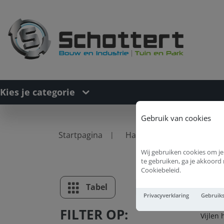
Kies je categorie
Gebruik van cookies
Startpagina
Handgereedschappen
Wij gebruiken cookies om je
te gebruiken, ga je akkoor
Cookiebeleid.
Vi
Tabel
Lijst
Privacyverklaring
Gebruik
FILTER OP:
Vijlen 