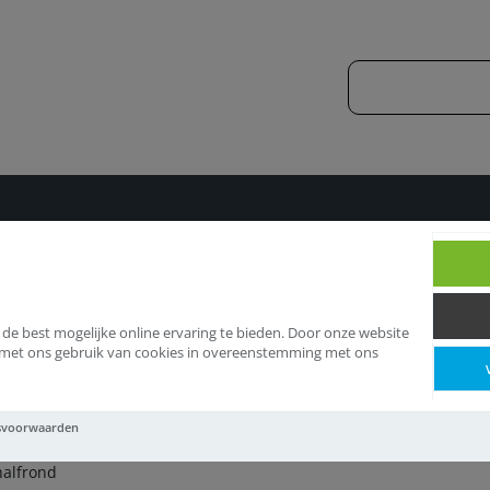
Vijlen
Vijlen halfrond
 de best mogelijke online ervaring te bieden. Door onze website
d met ons gebruik van cookies in overeenstemming met ons
jlen halfrond
svoorwaarden
halfrond