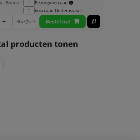
Fabrikant:
Bahco
1
Bezorgvoorraad
1
Voorraad
Dedemsvaart
+
Bestel nu!
al producten tonen