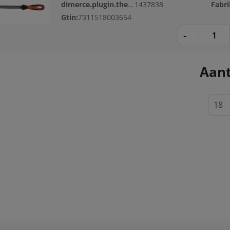
dimerce.plugin.theme.productnr:
1437838
Gtin:
7311518003654
-
Aant