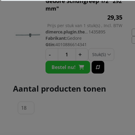
Gedore Schuifgreep 1/2" 292
mm"
29,
35
Prijs per stuk van 1 stuk(s) , Incl. BTW
dimerce.plugin.theme.productnr:
1435895
Fabrikant:
Gedore
Gtin:
4010886614341
-
+
Bestel nu!
Aantal producten tonen