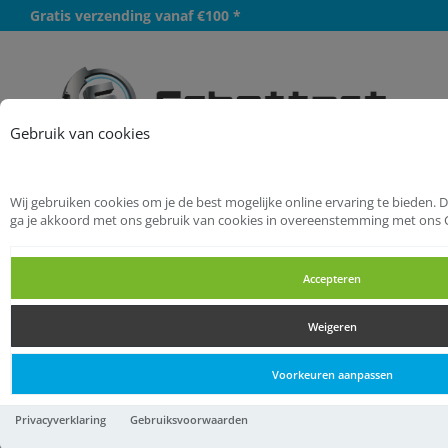
Gratis verzending vanaf €100 *
Meer
Gebruik van cookies
Wij gebruiken cookies om je de best mogelijke online ervaring te bieden. 
Startpagina
Handgereedschappen
ga je akkoord met ons gebruik van cookies in overeenstemming met ons 
Vonkvrije gereedschappen
Accepteren
Dopsleutel, toebehoren vonkvrij
Weigeren
Dopsleutel, toebehoren vonkvrij
Voorkeuren aanpassen
Dopsleutel, toebehoren vonkvrij
Privacyverklaring
Gebruiksvoorwaarden